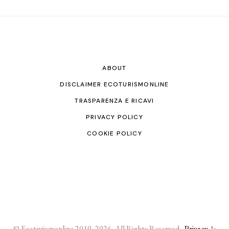
ABOUT
DISCLAIMER ECOTURISMONLINE
TRASPARENZA E RICAVI
PRIVACY POLICY
COOKIE POLICY
© Ecoturismonline 2010- 2026, All Rights Reserved -
Privacy
&