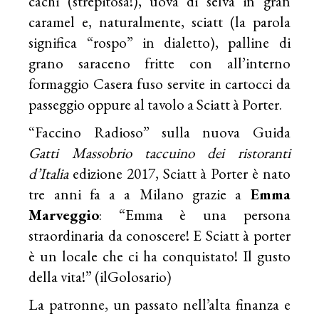
cachi (strepitosa!), uova di selva in gran
caramel e, naturalmente, sciatt (la parola
significa “rospo” in dialetto), palline di
grano saraceno fritte con all’interno
formaggio Casera fuso servite in cartocci da
passeggio oppure al tavolo a Sciatt à Porter.
“Faccino Radioso” sulla nuova Guida
Gatti Massobrio
taccuino dei ristoranti
d’Italia
edizione 2017, Sciatt à Porter è nato
tre anni fa a a Milano grazie a
Emma
Marveggio
: “Emma è una persona
straordinaria da conoscere! E Sciatt à porter
è un locale che ci ha conquistato! Il gusto
della vita!” (ilGolosario)
La patronne, un passato nell’alta finanza e