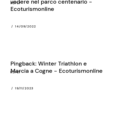
vedere nel parco centenario -
REPLY
Ecoturismonline
14/09/2022
Pingback:
Winter Triathlon e
Marcia a Cogne - Ecoturismonline
REPLY
19/11/2023