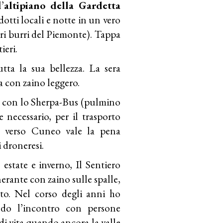
’
altipiano della Gardetta
otti locali e notte in un vero
ri burri del Piemonte). Tappa
ieri.
tta la sua bellezza. La sera
a con zaino leggero.
con lo Sherpa-Bus (pulmino
e necessario, per il trasporto
do verso Cuneo vale la pena
i droneresi.
state e inverno, Il Sentiero
nerante con zaino sulle spalle,
o. Nel corso degli anni ho
iando l’incontro con persone
di vita quando ancora la valle