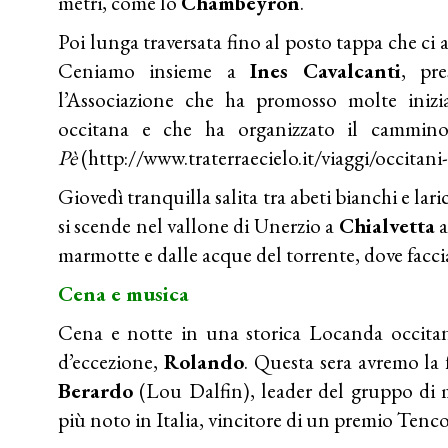
metri, come lo
Chambeyron
.
Poi lunga traversata fino al posto tappa che ci a
Ceniamo insieme a
Ines Cavalcanti
, pr
l’Associazione che ha promosso molte inizia
occitana e che ha organizzato il cammi
Pè
(
http://www.traterraecielo.it/viaggi/occitan
Giovedì tranquilla salita tra abeti bianchi e la
si scende nel vallone di Unerzio a
Chialvetta
a
marmotte e dalle acque del torrente, dove facc
Cena e musica
Cena e notte in una storica Locanda occitan
d’eccezione,
Rolando
. Questa sera avremo la
Berardo
(Lou Dalfin), leader del gruppo di 
più noto in Italia, vincitore di un premio Tenco