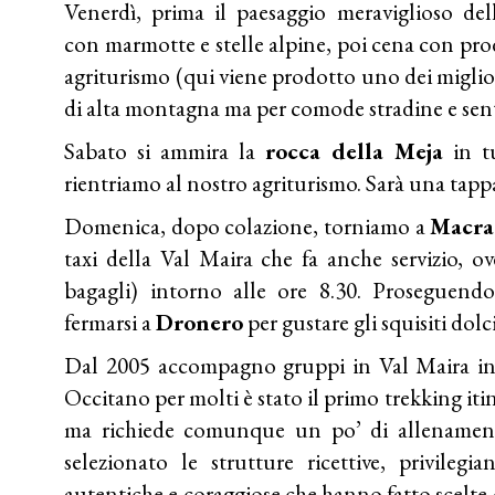
Venerdì, prima il paesaggio meraviglioso dell
con marmotte e stelle alpine, poi cena con prod
agriturismo (qui viene prodotto uno dei miglio
di alta montagna ma per comode stradine e sent
Sabato si ammira la
rocca della Meja
in tu
rientriamo al nostro agriturismo. Sarà una tapp
Domenica, dopo colazione, torniamo a
Macra
taxi della Val Maira che fa anche servizio, ov
bagagli) intorno alle ore 8.30. Proseguen
fermarsi a
Dronero
per gustare gli squisiti dolc
Dal 2005 accompagno gruppi in Val Maira in e
Occitano per molti è stato il primo trekking iti
ma richiede comunque un po’ di allenament
selezionato le strutture ricettive, privileg
autentiche e coraggiose che hanno fatto scelte 