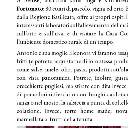
A Senise, affacciata sulla diga e sull’inte
Fortunato
: 80 ettari di pascolo, vigna ed orto.
dalla Regione Basilicata, offre ai propri ospiti 
interessanti laboratori sull’allevamento del maia
sull’orto e sull’uva, e di visitare la Casa Co
l’ambiente domestico rurale di un tempo.
Antonio e sua moglie Eleonora vi faranno assa
fritti (e potrete acquistarne di loro stessa pro
come salse, miele, olio, pasta, prodotti sott’ol
con vista panoramica. Potrete, inoltre, gust
orecchiette pugliesi, ma stirate con dita invece
di pomodorini freschi o con funghi cardoncel
sanza o nel mosto, la salsiccia a punta di coltell
colazione, invece, torte home made, uova
marmellata ai frutti della tenuta.