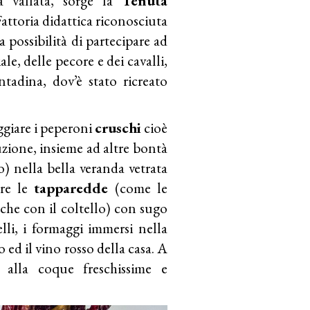
ra vallata, sorge la
Tenuta
 Fattoria didattica riconosciuta
la possibilità di partecipare ad
le, delle pecore e dei cavalli,
ntadina, dov’è stato ricreato
ggiare i peperoni
cruschi
cioè
duzione, insieme ad altre bontà
io) nella bella veranda vetrata
are le
tapparedde
(come le
 che con il coltello) con sugo
li, i formaggi immersi nella
o ed il vino rosso della casa. A
 alla coque freschissime e