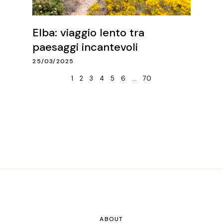
Elba: viaggio lento tra
paesaggi incantevoli
25/03/2025
1
2
3
4
5
6
…
70
ABOUT