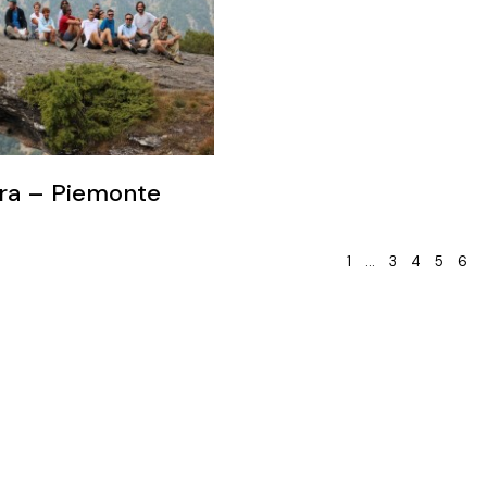
ira – Piemonte
1
…
3
4
5
6