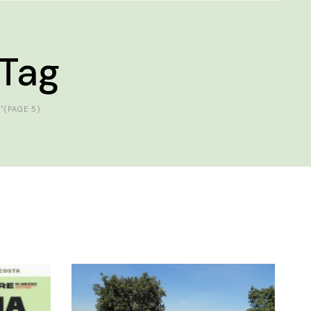
 Tag
"
(PAGE 5)