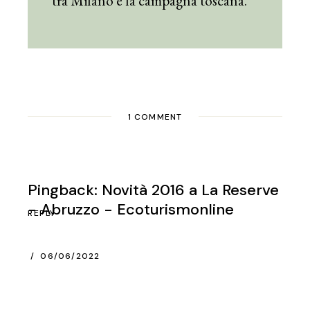
tra Milano e la campagna toscana.
1 COMMENT
Pingback:
Novità 2016 a La Reserve
- Abruzzo - Ecoturismonline
REPLY
06/06/2022