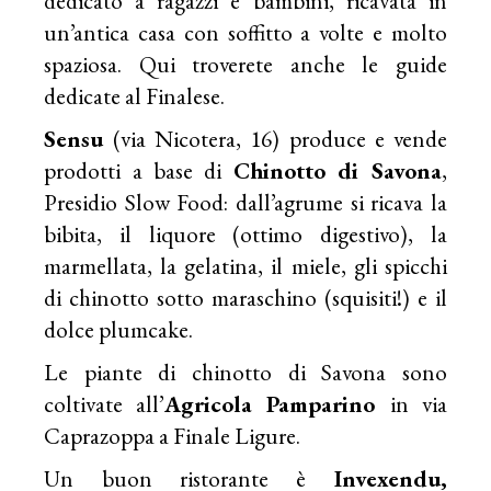
dedicato a ragazzi e bambini, ricavata in
un’antica casa con soffitto a volte e molto
spaziosa. Qui troverete anche le guide
dedicate al Finalese.
Sensu
(via Nicotera, 16) produce e vende
prodotti a base di
Chinotto di Savona
,
Presidio Slow Food: dall’agrume si ricava la
bibita, il liquore (ottimo digestivo), la
marmellata, la gelatina, il miele, gli spicchi
di chinotto sotto maraschino (squisiti!) e il
dolce plumcake.
Le piante di chinotto di Savona sono
coltivate all’
Agricola Pamparino
in via
Caprazoppa a Finale Ligure.
Un buon ristorante è
Invexendu,