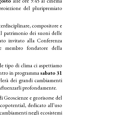
gosto
alle ore 9.45 al cinema
proiezione del pluripremiato
erdisciplinare, compositore e
l patrimonio dei suoni delle
tato invitato alla Conferenza
re membro fondatore della
e tipo di clima ci aspettiamo
ntro in programma
sabato 31
rlerà dei grandi cambiamenti
influenzarli profondamente.
di Geoscienze e georisorse del
potential, dedicato all’uso
 i cambiamenti negli ecosistemi