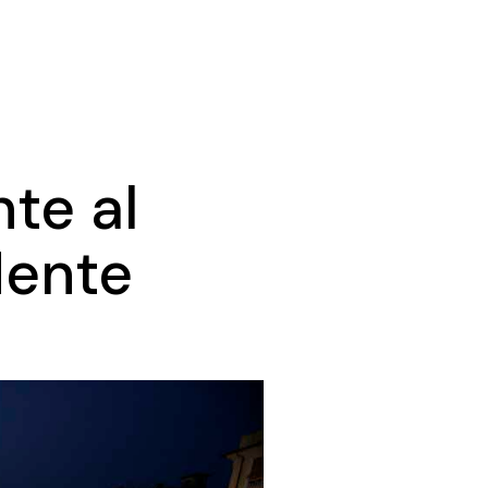
te al
Mente