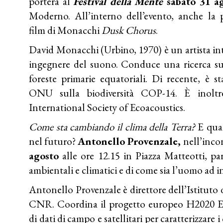
porterà al
Festival della Mente
sabato 31 a
Moderno. All’interno dell’evento, anche la 
film di Monacchi
Dusk Chorus
.
David Monacchi (Urbino, 1970) è un artista int
ingegnere del suono. Conduce una ricerca su
foreste primarie equatoriali. Di recente, è s
ONU sulla biodiversità COP-14. È inolt
International Society of Ecoacoustics.
Come sta cambiando il clima della Terra?
E qual
nel futuro?
Antonello Provenzale,
nell’inco
agosto
alle ore 12.15 in Piazza Matteotti, pa
ambientali e climatici e di come sia l’uomo ad 
Antonello Provenzale è direttore dell’Istituto 
CNR. Coordina il progetto europeo H2020 Eco
di dati di campo e satellitari per caratterizzare