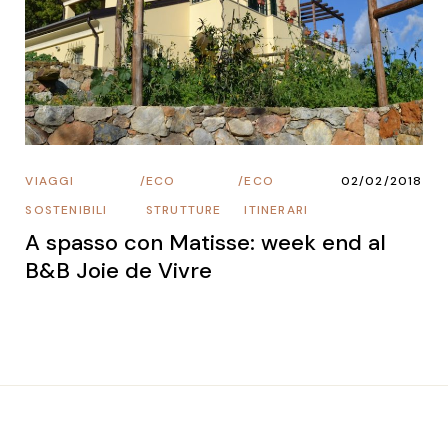
VIAGGI
/
ECO
/
ECO
02/02/2018
SOSTENIBILI
STRUTTURE
ITINERARI
A spasso con Matisse: week end al
B&B Joie de Vivre