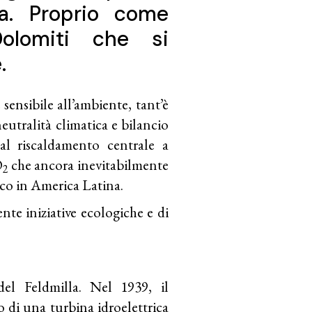
ta. Proprio come
Dolomiti che si
.
 sensibile all’ambiente, tant’è
neutralità climatica e bilancio
 al riscaldamento centrale a
O
che ancora inevitabilmente
2
co in America Latina.
nte iniziative ecologiche e di
el Feldmilla. Nel 1939, il
o di una turbina idroelettrica