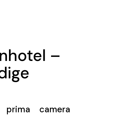
gnhotel –
dige
a prima camera