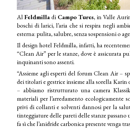
Al
Feldmilla
di
Campo Tures
, in Valle Aurin
boschi di larici, l’aria che si respira negli am
esterna: pulita, salubre, senza sospensioni o age
Il design hotel Feldmilla, infatti, ha recenteme
“Clean Air” per le stanze, dove è assicurata puli
inquinanti sono assenti.
“Assieme agli esperti del forum Clean Air – s
dei titolari e gestrice insieme alla sorella Kar
– abbiamo ristrutturato una camera Klassik
materiali per l’arredamento ecologicamente so
privi di collanti e solventi dannosi per la salu
tinteggiature delle pareti delle stanze passano 
fa sì che l’anidride carbonica presente venga tr