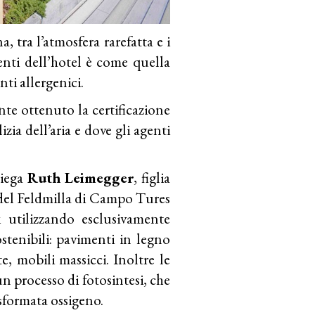
a, tra l’atmosfera rarefatta e i
bienti dell’hotel è come quella
nti allergenici.
nte ottenuto la certificazione
zia dell’aria e dove gli agenti
piega
Ruth Leimegger
, figlia
in del Feldmilla di Campo Tures
 utilizzando esclusivamente
stenibili: pavimenti in legno
te, mobili massicci. Inoltre le
un processo di fotosintesi, che
asformata ossigeno.