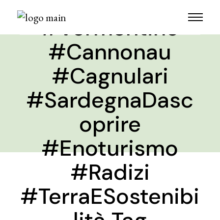
egna
#Vermentino
#Cannonau
#Cagnulari
#SardegnaDasc
oprire
#Enoturismo
#Radizi
#TerraESostenibi