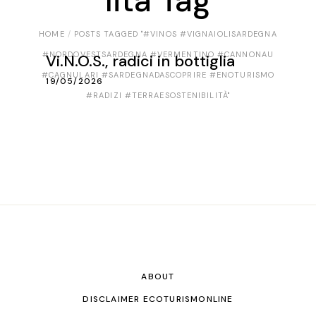
lità Tag
HOME
POSTS TAGGED "#VINOS #VIGNAIOLISARDEGNA
#NORDOVESTSARDEGNA #VERMENTINO #CANNONAU
Vi.N.O.S., radici in bottiglia
#CAGNULARI #SARDEGNADASCOPRIRE #ENOTURISMO
19/05/2026
#RADIZI #TERRAESOSTENIBILITÀ"
ABOUT
DISCLAIMER ECOTURISMONLINE